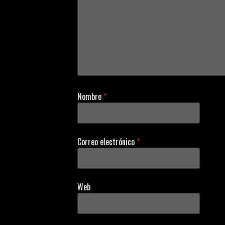
g
a
t
i
Nombre
*
o
n
Correo electrónico
*
Web