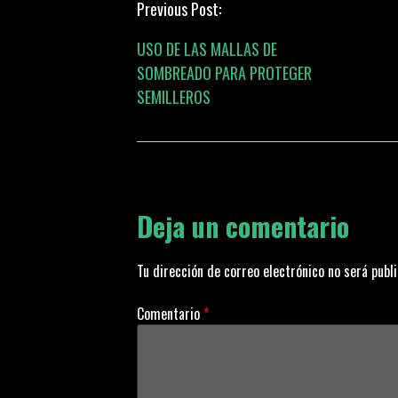
P
Previous Post:
USO DE LAS MALLAS DE
o
SOMBREADO PARA PROTEGER
SEMILLEROS
s
t
n
Deja un comentario
a
Tu dirección de correo electrónico no será publ
v
Comentario
*
i