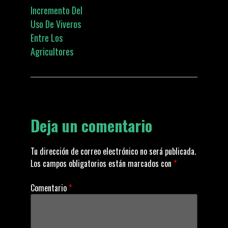
Incremento Del
o
Uso De Viveros
Entre Los
s
Agricultores
t
n
Deja un comentario
a
v
Tu dirección de correo electrónico no será publicada.
Los campos obligatorios están marcados con
*
i
Comentario
*
g