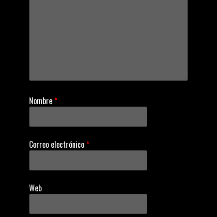
a
t
i
o
Nombre
*
n
Correo electrónico
*
Web