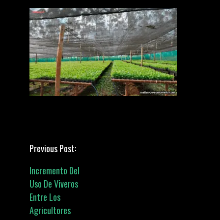
P
Previous Post:
Incremento Del
o
Uso De Viveros
Entre Los
s
Agricultores