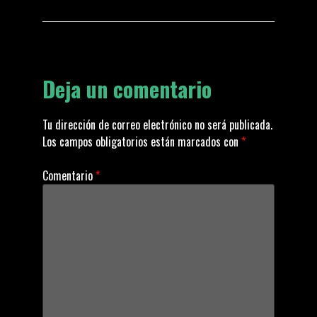
t
n
Deja un comentario
a
v
Tu dirección de correo electrónico no será publicada.
Los campos obligatorios están marcados con
*
i
Comentario
*
g
a
t